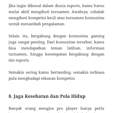
Jika ingin dikenal dalam dunia esports, kamu harus
mulai aktif mengikuti turnamen. Awalnya, cobalah
mengikuti kompetisi kecil atau turnamen komunitas
untuk menambah pengalaman.
Selain itu, bergabung dengan komunitas gaming
juga sangat penting. Dari komunitas tersebut, kamu
bisa mendapatkan teman latihan, informasi
turnamen, hingga kesempatan bergabung dengan
tim esports.
Semakin sering kamu bertanding, semakin terbiasa
pula menghadapi tekanan kompetisi.
8. Jaga Kesehatan dan Pola Hidup
Banyak orang mengira pro player hanya perlu