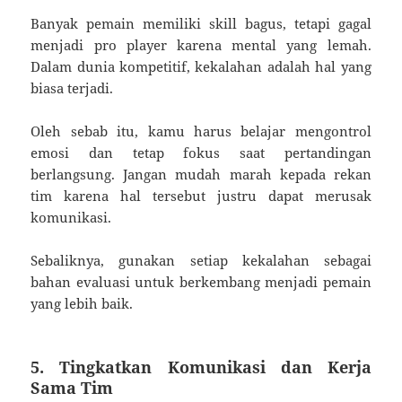
Banyak pemain memiliki skill bagus, tetapi gagal
menjadi pro player karena mental yang lemah.
Dalam dunia kompetitif, kekalahan adalah hal yang
biasa terjadi.
Oleh sebab itu, kamu harus belajar mengontrol
emosi dan tetap fokus saat pertandingan
berlangsung. Jangan mudah marah kepada rekan
tim karena hal tersebut justru dapat merusak
komunikasi.
Sebaliknya, gunakan setiap kekalahan sebagai
bahan evaluasi untuk berkembang menjadi pemain
yang lebih baik.
5. Tingkatkan Komunikasi dan Kerja
Sama Tim