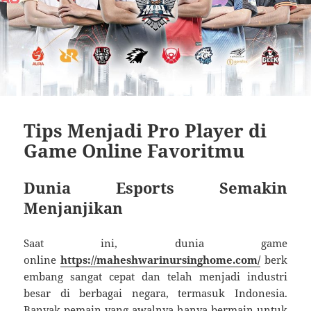
Tips Menjadi Pro Player di
Game Online Favoritmu
Dunia Esports Semakin
Menjanjikan
Saat ini, dunia game
online
https://maheshwarinursinghome.com/
berk
embang sangat cepat dan telah menjadi industri
besar di berbagai negara, termasuk Indonesia.
Banyak pemain yang awalnya hanya bermain untuk