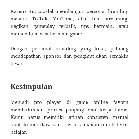
Karena itu, cobalah membangun personal branding
melalui TikTok, YouTube, atau live streaming.
Bagikan gameplay terbaik, tips bermain, atau
momen lucu saat bermain game.
Dengan personal branding yang kuat, peluang
mendapatkan sponsor dan pengikut akan semakin
besar.
Kesimpulan
Menjadi pro player di game online favorit
membutuhkan proses panjang dan kerja keras.
Kamu harus memiliki latihan konsisten, mental
kuat, komunikasi baik, serta kemauan untuk terus
belajar.