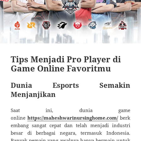
Tips Menjadi Pro Player di
Game Online Favoritmu
Dunia Esports Semakin
Menjanjikan
Saat ini, dunia game
online
https://maheshwarinursinghome.com/
berk
embang sangat cepat dan telah menjadi industri
besar di berbagai negara, termasuk Indonesia.
Banyak pemain yang awalnya hanya bermain untuk