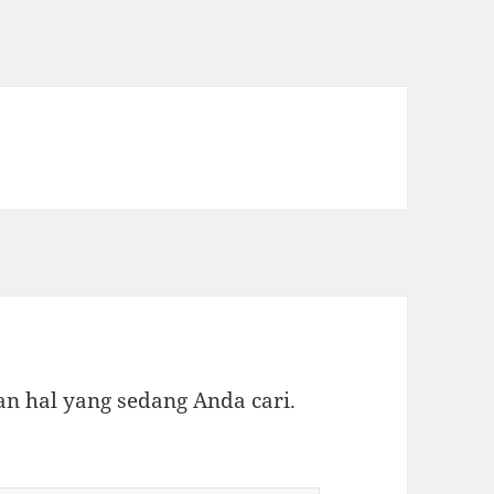
 hal yang sedang Anda cari.