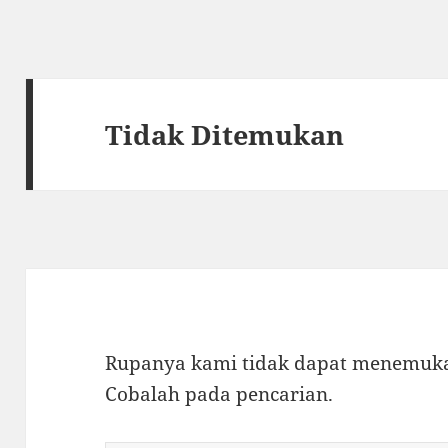
Tidak Ditemukan
Rupanya kami tidak dapat menemukan
Cobalah pada pencarian.